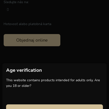
Sledujte nás na:
Hotovosť alebo platobná karta
Objednaj online
Age verification
This website contains products intended for adults only. Are
you 18 or older?
Zmluvné podmienky
|
Ochrana osobných údajov
|